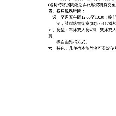
(
退房時將房間鑰匙與旅客資料袋交至
四、客房服務時間：
週一至週五午間
12:00
至
13:30
；晚
況，請聯絡警衛室
(03)9891178
轉
五、房型：單床雙人房
4
間、雙床雙
費
採自由樂捐方式。
六、特色：凡住宿本旅館者可登記使