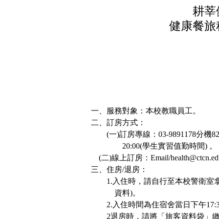
耕莘
健康餐旅
一、服務對象：本校教職員工。
二、訂房方式：
(
一
)
訂房專線：
03-9891178
分機
8
20:00(
學生實習值勤時間
)
。
(
二
)
線上訂房：
Email/health@ctcn.ed
三、住房
/
退房：
1.
入住時，請自行至本校警衛室
資料
)
。
2.
入住時間為住宿舍當日下午
17:
2
退房時，請將「旅客資料袋」