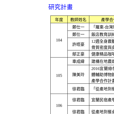
研究計畫
年度
教師姓名
產學合
鄭仕一
「羅東
-
台灣
鄭仕一
飯店教育訓
104
12
週全身震
許晊豪
骨質密度與
鄔正豪
健康精品咖
車成緯
建構在地農
2016
宜蘭綠
陳美玲
體輔助博物
105
產學合作計
徐君臨
「從產地到
徐君臨
宜蘭民宿產
106
徐君臨
從產地到餐