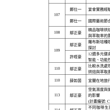
鄭仕一
宴會實務經
107
鄭仕一
國際藝術節
精品咖啡烘
108
鄔正豪
與萃取率的
羅布斯培種
鄔正豪
探討
109
12
週多元健
許晊豪
智能、功能
比較水洗處
110
鄔正豪
烘焙與萃取
110
薛如茵
宜蘭在地旅
空氣濕度與
113
鄔正豪
的影響
(
計畫編號
: 
不同咖啡生
114