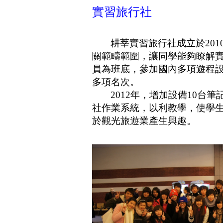
實習旅行社
耕莘實習旅行社成立於
201
關範疇範圍，讓同學能夠瞭解
員為班底，參加國內多項遊程
多項名次。
2012
年，增加設備
10
台筆
社作業系統，以利教學，使學
於觀光旅遊業產生興趣。