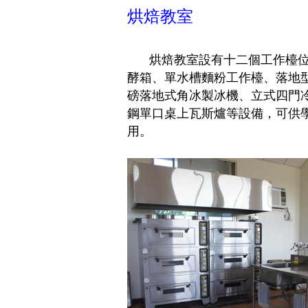
烘焙教室
烘
焙教室設有十二個工作檯
酵箱、單水槽麵粉工作檯、落地型
磅落地式角冰製冰機、立式四門
鋼單口桌上瓦斯爐等設備，可供
用。